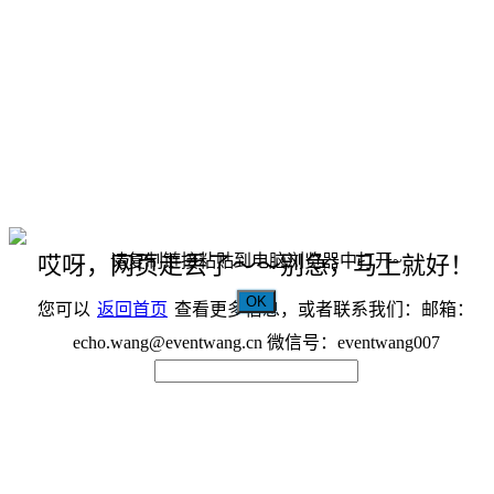
请复制链接粘贴到电脑浏览器中打开~
哎呀，网页走丢了～～别急，马上就好！
OK
您可以
返回首页
查看更多信息，或者联系我们：邮箱：
echo.wang@eventwang.cn 微信号：eventwang007