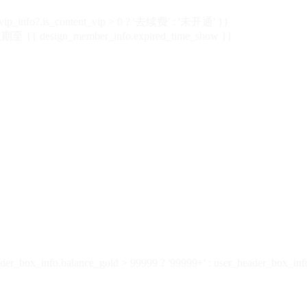
vip_info?.is_content_vip > 0 ? '去续费' : '未开通' }}
 {{ design_member_info.expired_time_show }}
der_box_info.balance_gold > 99999 ? '99999+' : user_header_box_