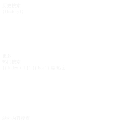
历史搜索
{{history}}
更多
热门搜索
{{ index + 1 }}
{{ hot }}
爆
热
新
站外内容搜查