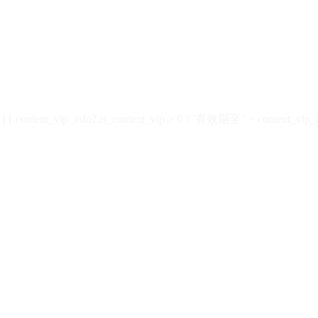
ontent_vip_info?.is_content_vip > 0 ? '有效期至 ' + content_vip_inf