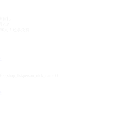
册有礼
VIP
50元！还享免费
态
{{shop_list.person_nick_name}}
录