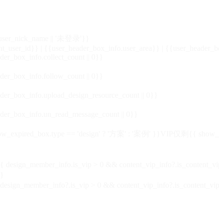
_user_nick_name || '未登录'}}
nt_user_id}} | {{user_header_box_info.user_area}} | {{user_header_b
der_box_info.collect_count || 0}}
der_box_info.follow_count || 0}}
der_box_info.upload_design_resource_count || 0}}
der_box_info.un_read_message_count || 0}}
_expired_box.type == 'design' ? '方案' : '案例' }}VIP
仅剩{{ show_exp
sign_member_info.is_vip > 0 && content_vip_info?.is_content_
}
 design_member_info?.is_vip > 0 && content_vip_info?.is_content_