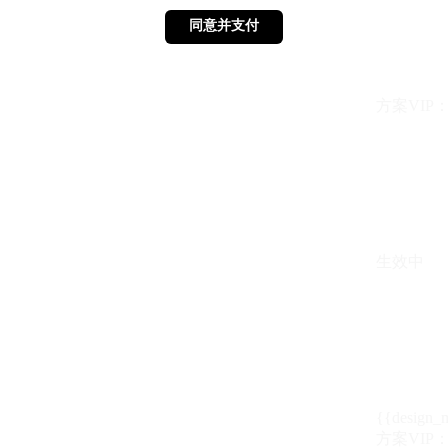
同意并支付
同意并支付
方案VIP：{{ 
生效中
{{design_
方案VIP：