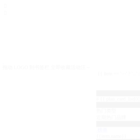


拖动 LOGO 到书签栏 立即收藏活动汪～
{{ item == '···' ? '...'
# {{ plan_card_list[0].
热门类型
近期热门品牌
榜单
{{item.name}}