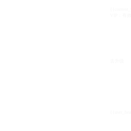
{{content_
VIP：有效期至
去升级
{{user_hea