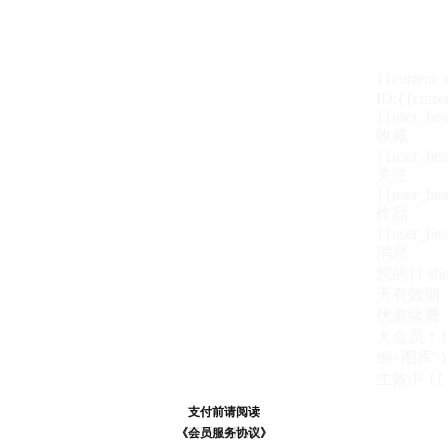
{{current
ID:{{curre
{{user_hea
收藏
{{user_hea
关注
{{user_hea
作品
{{user_hea
消息
您的{{ show
天
有效期
优惠续费
大会员：{{ de
例+图库' }
生效中
{{
支付前请阅读
支付前请阅读
《汪币规则说明》
《会员服务协议》