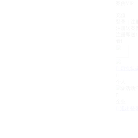
案例VIP
充值
登录｜注
注册送案例
注册即送1
看!

切换状

个人

企业

退出登