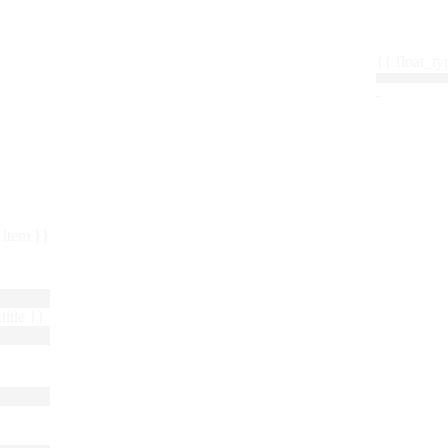
{{ float_
 : item }}
title }}