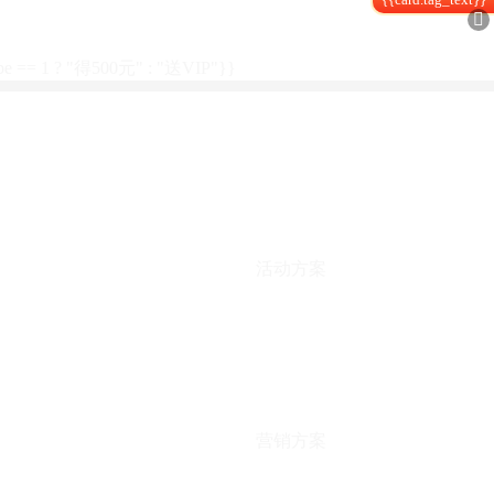

type == 1 ? "得500元" : "送VIP"}}
活动方案
营销方案