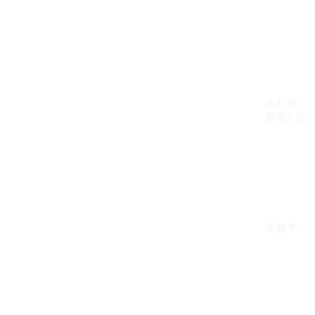
未开通
案例VIP：{{ c
生效中