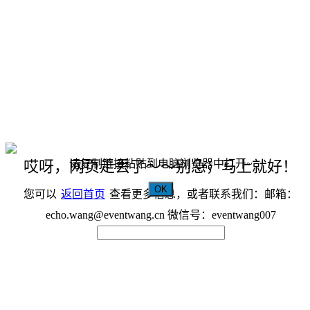
请复制链接粘贴到电脑浏览器中打开~
哎呀，网页走丢了～～别急，马上就好！
OK
您可以
返回首页
查看更多信息，或者联系我们：邮箱：
echo.wang@eventwang.cn 微信号：eventwang007