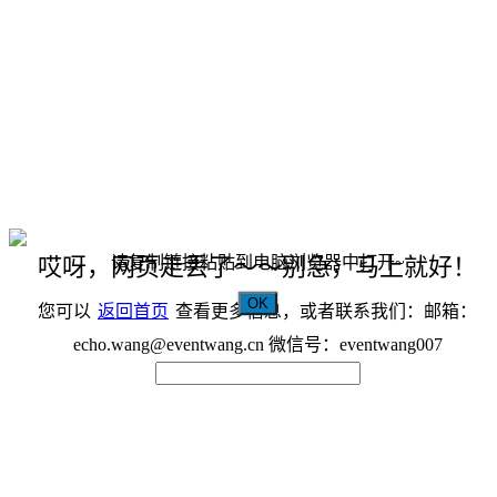
请复制链接粘贴到电脑浏览器中打开~
哎呀，网页走丢了～～别急，马上就好！
OK
您可以
返回首页
查看更多信息，或者联系我们：邮箱：
echo.wang@eventwang.cn 微信号：eventwang007