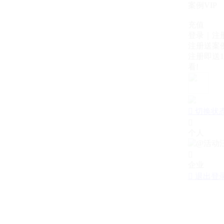
案例VIP
充值
登录｜注
注册送案例
注册即送1
看!

切换状

个人

企业

退出登