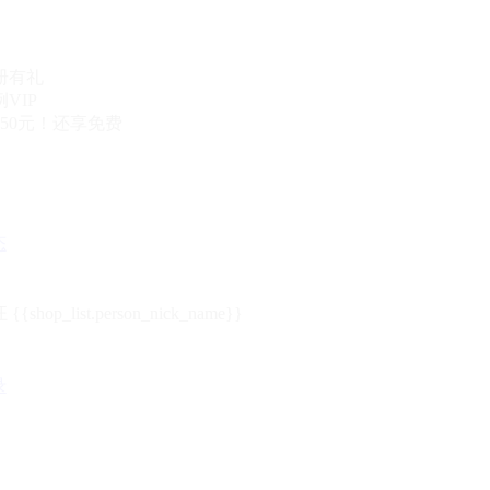
册有礼
VIP
50元！还享免费
态
{{shop_list.person_nick_name}}
录