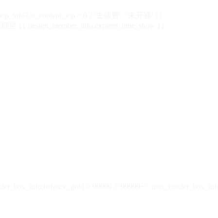
vip_info?.is_content_vip > 0 ? '去续费' : '未开通' }}
 {{ design_member_info.expired_time_show }}
der_box_info.balance_gold > 99999 ? '99999+' : user_header_box_