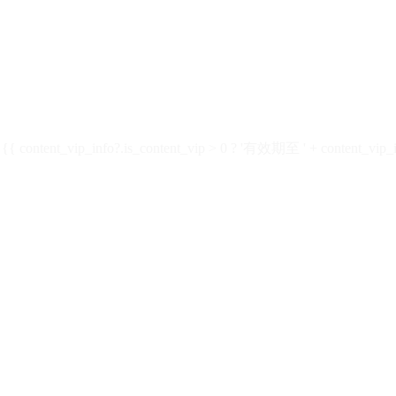
ontent_vip_info?.is_content_vip > 0 ? '有效期至 ' + content_vip_inf