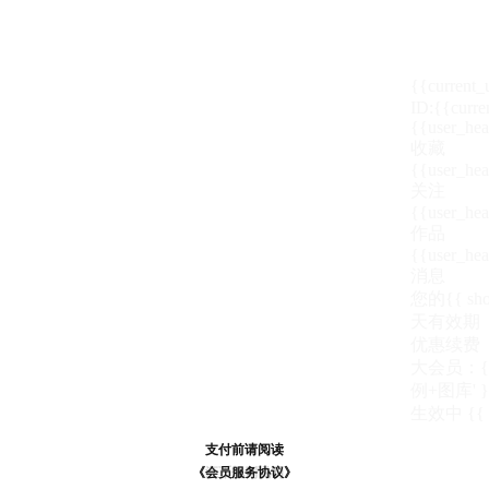
{{current
ID:{{curre
{{user_hea
收藏
{{user_hea
关注
{{user_hea
作品
{{user_hea
消息
您的{{ show
天
有效期
优惠续费
大会员：{{ de
例+图库' }
生效中
{{
支付前请阅读
支付前请阅读
《汪币规则说明》
《会员服务协议》