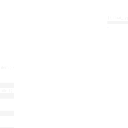
{{ float_
 : item }}
title }}