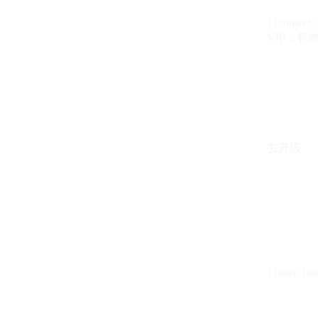
{{content_
VIP：有效期至
去升级
{{user_hea