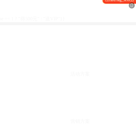

type == 1 ? "得500元" : "送VIP"}}
活动方案
营销方案