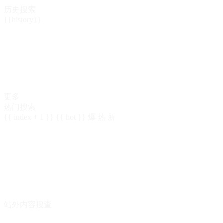
历史搜索
{{history}}
更多
热门搜索
{{ index + 1 }}
{{ hot }}
爆
热
新
站外内容搜查