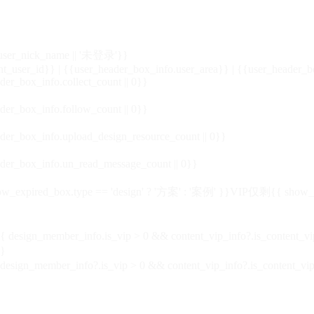
_user_nick_name || '未登录'}}
nt_user_id}} | {{user_header_box_info.user_area}} | {{user_header_b
der_box_info.collect_count || 0}}
der_box_info.follow_count || 0}}
der_box_info.upload_design_resource_count || 0}}
der_box_info.un_read_message_count || 0}}
_expired_box.type == 'design' ? '方案' : '案例' }}VIP
仅剩{{ show_exp
sign_member_info.is_vip > 0 && content_vip_info?.is_content_
}
 design_member_info?.is_vip > 0 && content_vip_info?.is_content_