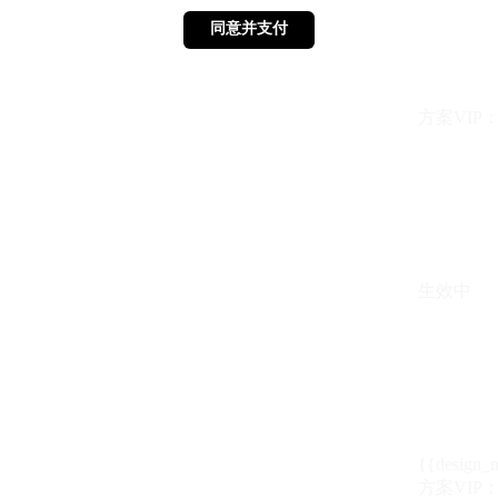
同意并支付
同意并支付
方案VIP：{{ 
生效中
{{design_
方案VIP：