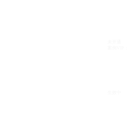
未开通
案例VIP：{{ c
生效中