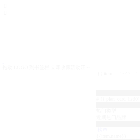


拖动 LOGO 到书签栏 立即收藏活动汪～
{{ item == '···' ? '...'
# {{ plan_card_list[0].
热门类型
近期热门品牌
榜单
{{item.name}}