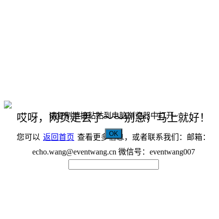
请复制链接粘贴到电脑浏览器中打开~
哎呀，网页走丢了～～别急，马上就好！
OK
您可以
返回首页
查看更多信息，或者联系我们：邮箱：
echo.wang@eventwang.cn 微信号：eventwang007