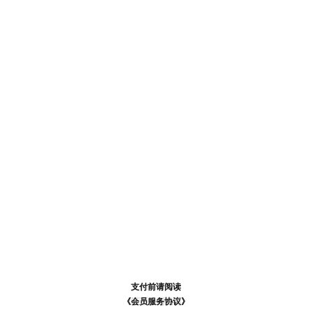
支付前请阅读
支付前请阅读
《汪币规则说明》
《会员服务协议》