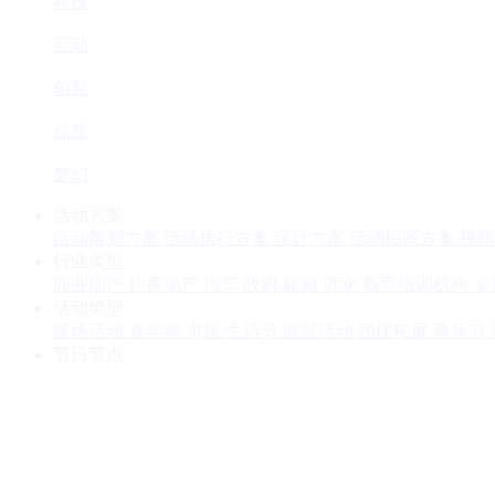
科技
互动
创意
品质
梦幻
活动方案
活动策划方案
活动执行方案
设计方案
活动招商方案
视频
行业类型
商业地产
住房地产
汽车
政府
旅游
酒水
教育培训机构
文
活动类型
暖场活动
嘉年华
市集
生活节
圈层活动
团建拓展
音乐节
节日节点