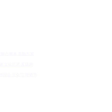
/舞台脚本
美陈方案
旅
文化艺术
互联网
游园会
文化节
啤酒节