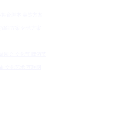
/舞台脚本
美陈方案
招商方案
运营方案
游园会
文化节
啤酒节
旅
文化艺术
互联网