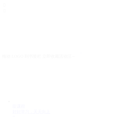


拖动 LOGO 到书签栏 立即收藏活动汪～
听课程
好好学习，天天向上