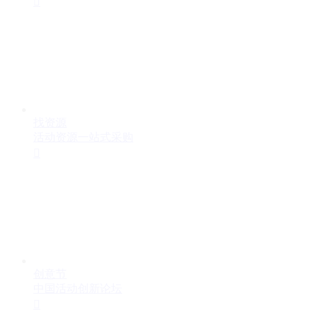

找资源
活动资源一站式采购

创意节
中国活动创新论坛
