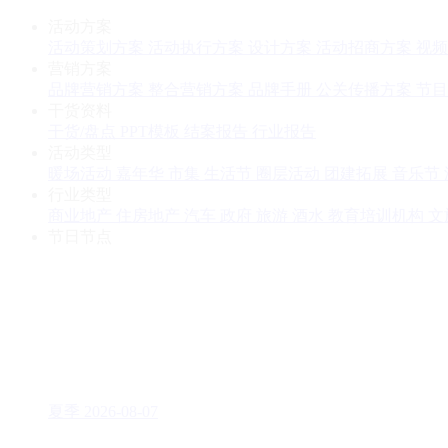
活动方案
活动策划方案
活动执行方案
设计方案
活动招商方案
视频
营销方案
品牌营销方案
整合营销方案
品牌手册
公关传播方案
节目
干货资料
干货/盘点
PPT模板
结案报告
行业报告
活动类型
暖场活动
嘉年华
市集
生活节
圈层活动
团建拓展
音乐节
行业类型
商业地产
住房地产
汽车
政府
旅游
酒水
教育培训机构
文
节日节点
夏季
2026-08-07