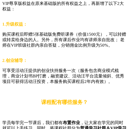
VIP尊享版权益在原来
基础版的所有权益之上，再新增了以下
2大
权益：
1.升级权益
：
购买课程后即赠
5张基础版免费听课券
（价值1500元）
，
可以转赠
或转卖给身边的人。另外，所有课后作业均有讲师亲自批改；
老
师在
VIP班级社群内亲自答疑，分销佣金比例升级为50%。
2.创业辅导：
可享受活动汪提供的创业扶持服务一次
（服务包含商业模式梳
理，商业计划书
BP打磨，融资建议、活动汪平台流量倾斜、优秀
项目可获得活动汪投资，本服务购买课程后2年内有效）
。
课程配有哪些服务？
学员每学完一节课后，我们都有
布置作业
，让大家在学完的同时
就可以上手练习。同时，将课程社群分为
普通学习社群＆
VIP学习