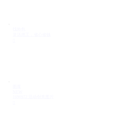
找外包
灵活用工，省心省钱

图库
NEW
1690972 活动创意图片
