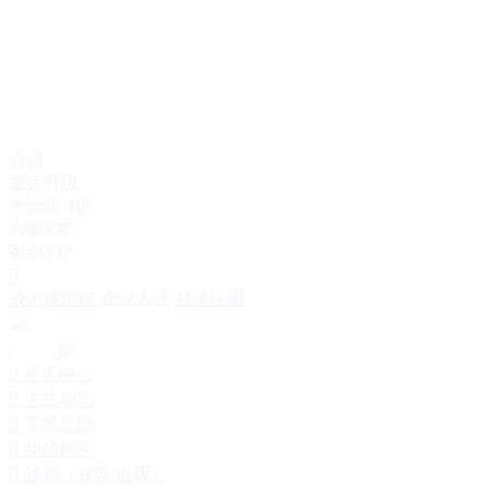
会员
重磅升级
大会员
4折
方案VIP
案例VIP

成为接单侠
企业入驻
登录注册

个人中心

关注动态

需求管理

我的购买

钱包（开票/提现）