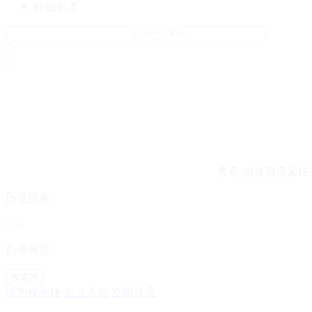
外包需求


查看
的资源搜索结
历史搜索


热搜推荐
发需求
成为接单侠
企业入驻
立即开店