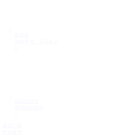
听课程
好好学习，天天向上

活动汪首页
返回主站首页

需求广场
外包案例