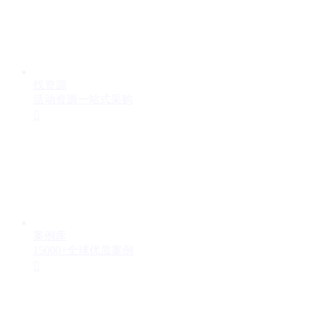
找资源
活动资源一站式采购

案例库
15000+全球优质案例
