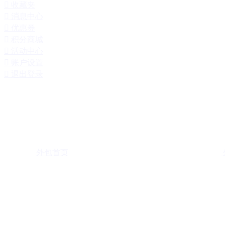

收藏夹

消息中心

优惠券

积分商城

活动中心

账户设置

退出登录
外包首页