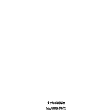
支付前请阅读
支付前请阅读
《汪币规则说明》
《会员服务协议》