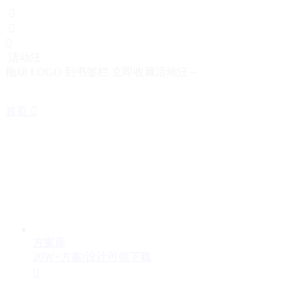



活动汪
拖动 LOGO 到书签栏 立即收藏活动汪～
首页

方案库
20W+方案/设计可供下载
