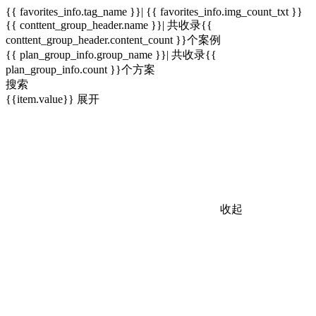
{{ favorites_info.tag_name }}| {{ favorites_info.img_count_txt }}
{{ conttent_group_header.name }}| 共收录{{
conttent_group_header.content_count }}个案例
{{ plan_group_info.group_name }}| 共收录{{
plan_group_info.count }}个方案
搜索
{{item.value}}
展开
收起