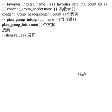
{{ favorites_info.tag_name }}| {{ favorites_info.img_count_txt }}
{{ conttent_group_header.name }}| 共收录{{
conttent_group_header.content_count }}个案例
{{ plan_group_info.group_name }}| 共收录{{
plan_group_info.count }}个方案
搜索
{{item.value}}
展开
收起