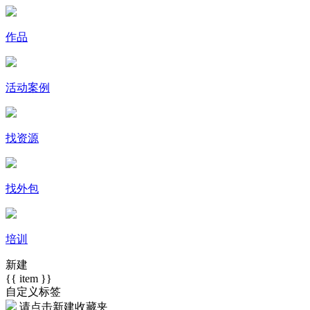
作品
活动案例
找资源
找外包
培训
新建
{{ item }}
自定义标签
请点击
新建收藏夹