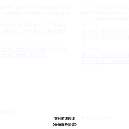
型
平面类型
果图
单个素材模型
内场效果图
美陈
主KV
宣传海报
活动现
外场效果图
展厅效果图
展台效果图
果图
活动宣传设计全案
型
传
广告促销
倒计时海报
美陈
走秀
音乐节
峰会论坛
新品发
活动类型
会
周年庆典
品牌发布会
售楼部开
峰会论坛
音乐节
周年庆
大会
电音节
其它会议
型
会
产
文化艺术
酒水
住房地产
设计
服
行业类型
3C数码
互联网
动漫
政府
商业地产
互联网
协会
点
政府
文旅
设计
住房地
节日节点
6-08-06
夏季
2026-08-06
支付前请阅读
支付前请阅读
《汪币规则说明》
《会员服务协议》