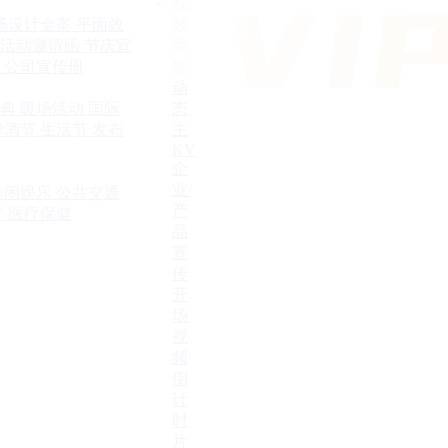
视
场设计全案
平面效
频
活动邀请函
节庆宣
类
公司宣传册
型
动
典
暖场活动
国际
态
啤酒节
生活节
发布
主
KV
企
业/
休闲娱乐
公共交通
产
产
医疗保健
品
宣
传
开
场
视
频
倒
计
时
片