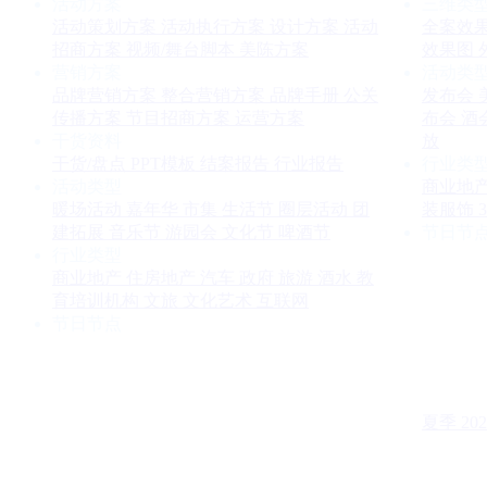
活动方案
三维类
活动策划方案
活动执行方案
设计方案
活动
全案效
招商方案
视频/舞台脚本
美陈方案
效果图
营销方案
活动类
品牌营销方案
整合营销方案
品牌手册
公关
发布会
传播方案
节目招商方案
运营方案
布会
酒
干货资料
放
干货/盘点
PPT模板
结案报告
行业报告
行业类
活动类型
商业地
暖场活动
嘉年华
市集
生活节
圈层活动
团
装服饰
建拓展
音乐节
游园会
文化节
啤酒节
节日节
行业类型
商业地产
住房地产
汽车
政府
旅游
酒水
教
育培训机构
文旅
文化艺术
互联网
节日节点
夏季
202