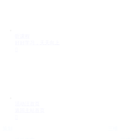
听课程
好好学习，天天向上

活动汪首页
返回主站首页

策划
三维