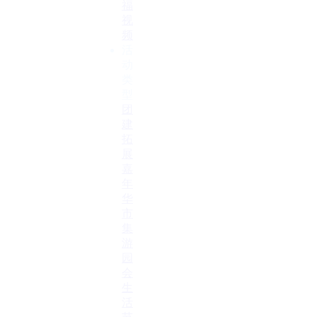
福
视
频
活
动
类
型
团
建
拓
展
嘉
年
华
市
集
游
园
会
生
活