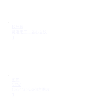
找外包
灵活用工，省心省钱

图库
NEW
1689442 活动创意图片
