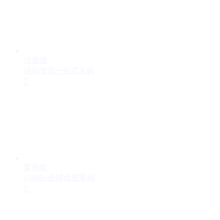
找资源
活动资源一站式采购

案例库
15000+全球优质案例
