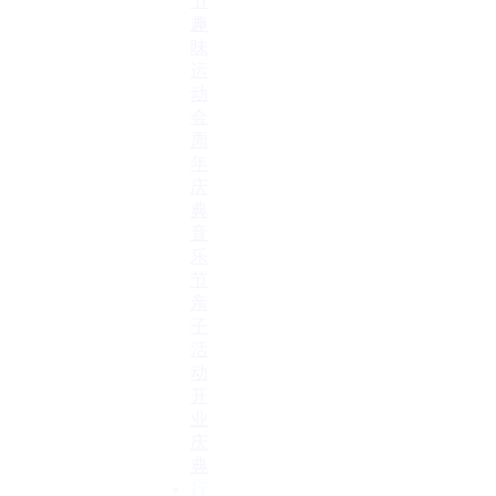
节
趣
味
运
动
会
周
年
庆
典
音
乐
节
亲
子
活
动
开
业
庆
典
行