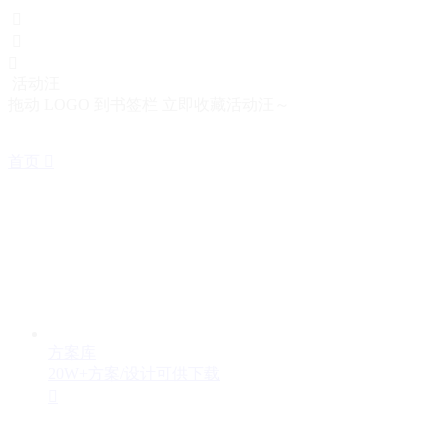



活动汪
拖动 LOGO 到书签栏 立即收藏活动汪～
首页

方案库
20W+方案/设计可供下载
