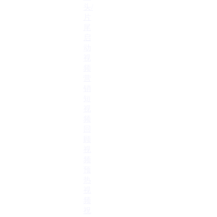
头/
片
尾
启
动
视
频
营
销
短
视
频
回
顾
视
频
预
热
视
频
祝