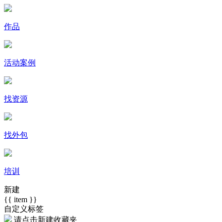
作品
活动案例
找资源
找外包
培训
新建
{{ item }}
自定义标签
请点击
新建收藏夹