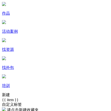
作品
活动案例
找资源
找外包
培训
新建
{{ item }}
自定义标签
请点击
新建收藏夹