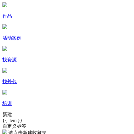
作品
活动案例
找资源
找外包
培训
新建
{{ item }}
自定义标签
请点击
新建收藏夹