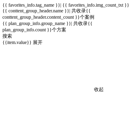
{{ favorites_info.tag_name }}| {{ favorites_info.img_count_txt }}
{{ conttent_group_header.name }}| 共收录{{
conttent_group_header.content_count }}个案例
{{ plan_group_info.group_name }}| 共收录{{
plan_group_info.count }}个方案
搜索
{{item.value}}
展开
收起