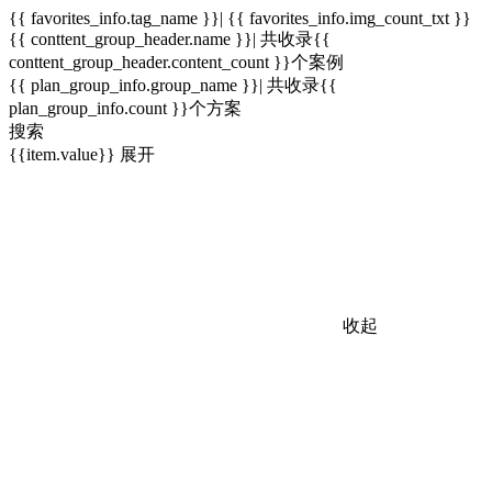
{{ favorites_info.tag_name }}| {{ favorites_info.img_count_txt }}
{{ conttent_group_header.name }}| 共收录{{
conttent_group_header.content_count }}个案例
{{ plan_group_info.group_name }}| 共收录{{
plan_group_info.count }}个方案
搜索
{{item.value}}
展开
收起