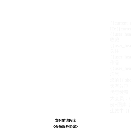
{{current
ID:{{curre
{{user_hea
收藏
{{user_hea
关注
{{user_hea
作品
{{user_hea
消息
您的{{ show
天
有效期
优惠续费
大会员：{{ de
例+图库' }
生效中
{{
支付前请阅读
支付前请阅读
《汪币规则说明》
《会员服务协议》