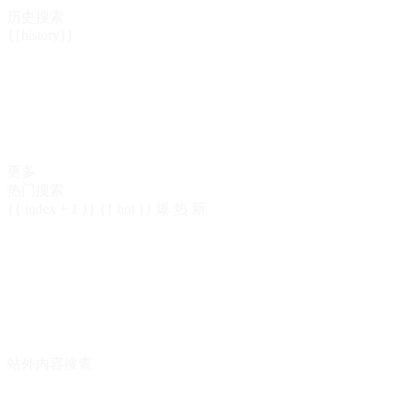
历史搜索
{{history}}
更多
热门搜索
{{ index + 1 }}
{{ hot }}
爆
热
新
站外内容搜查