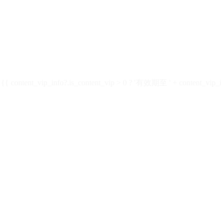
ontent_vip_info?.is_content_vip > 0 ? '有效期至 ' + content_vip_inf