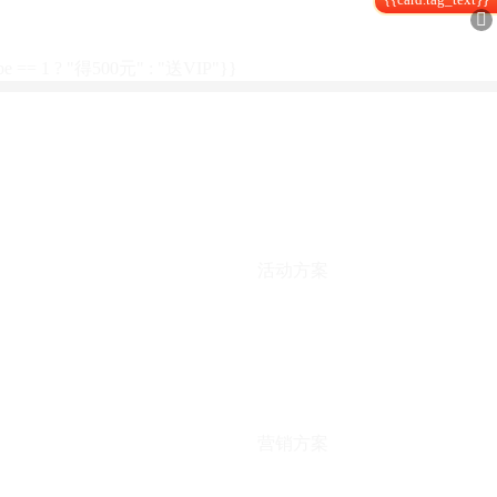

type == 1 ? "得500元" : "送VIP"}}
活动方案
营销方案