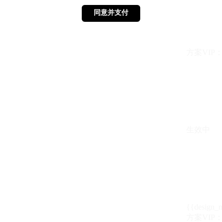
同意并支付
同意并支付
方案VIP：{{ 
生效中
{{design_
方案VIP：