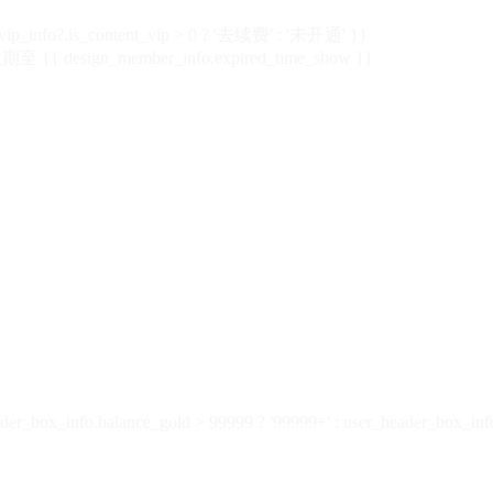
vip_info?.is_content_vip > 0 ? '去续费' : '未开通' }}
 {{ design_member_info.expired_time_show }}
der_box_info.balance_gold > 99999 ? '99999+' : user_header_box_