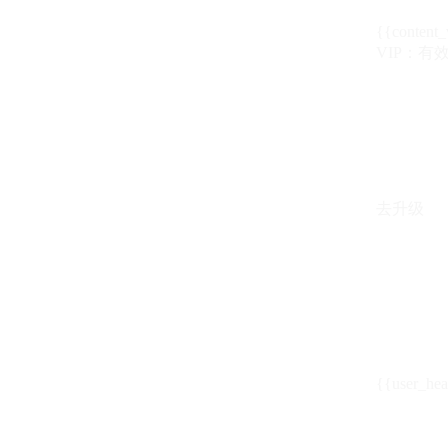
{{content_
VIP：有效期至
去升级
{{user_hea