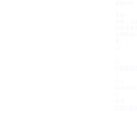
案例VIP
充值
登录｜注
注册送案例
注册即送1
看!

切换状

个人

企业

退出登