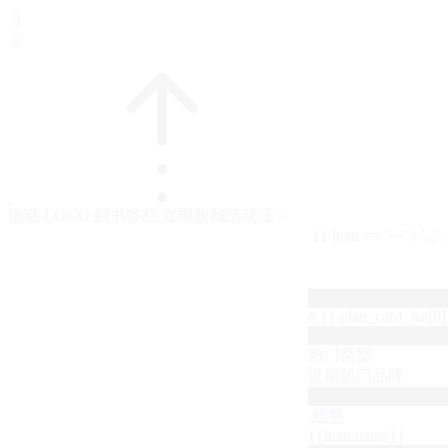


拖动 LOGO 到书签栏 立即收藏活动汪～
{{ item == '···' ? '...'
# {{ plan_card_list[0].
热门类型
近期热门品牌
榜单
{{item.name}}