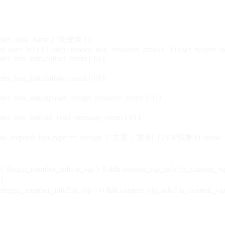
_user_nick_name || '未登录'}}
nt_user_id}} | {{user_header_box_info.user_area}} | {{user_header_b
der_box_info.collect_count || 0}}
der_box_info.follow_count || 0}}
der_box_info.upload_design_resource_count || 0}}
der_box_info.un_read_message_count || 0}}
_expired_box.type == 'design' ? '方案' : '案例' }}VIP
仅剩{{ show_exp
sign_member_info.is_vip > 0 && content_vip_info?.is_content_
}
 design_member_info?.is_vip > 0 && content_vip_info?.is_content_