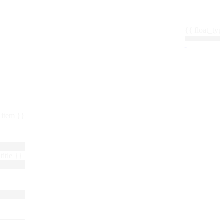
{{ float_
 : item }}
title }}