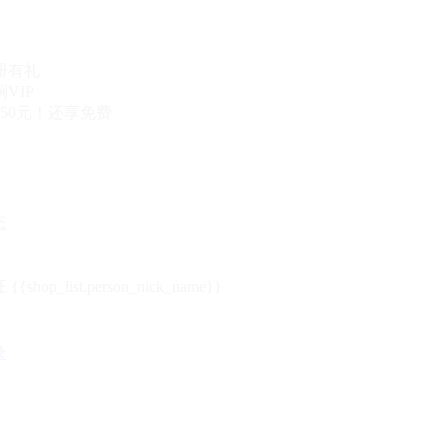
册有礼
VIP
50元！还享免费
态
{{shop_list.person_nick_name}}
录