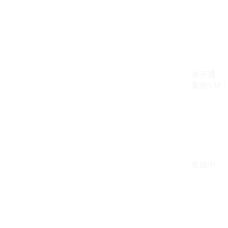
未开通
案例VIP：{{ c
生效中