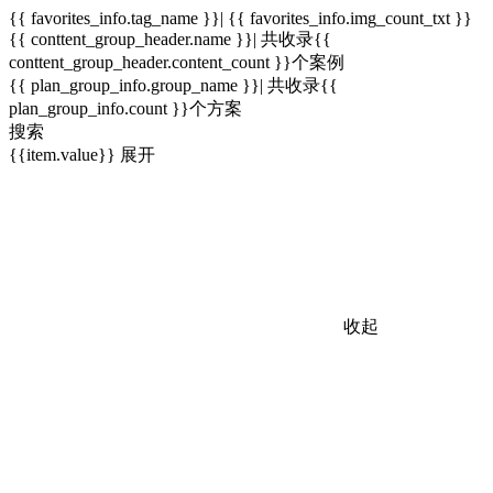
{{ favorites_info.tag_name }}| {{ favorites_info.img_count_txt }}
{{ conttent_group_header.name }}| 共收录{{
conttent_group_header.content_count }}个案例
{{ plan_group_info.group_name }}| 共收录{{
plan_group_info.count }}个方案
搜索
{{item.value}}
展开
收起