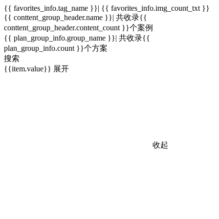
{{ favorites_info.tag_name }}| {{ favorites_info.img_count_txt }}
{{ conttent_group_header.name }}| 共收录{{
conttent_group_header.content_count }}个案例
{{ plan_group_info.group_name }}| 共收录{{
plan_group_info.count }}个方案
搜索
{{item.value}}
展开
收起