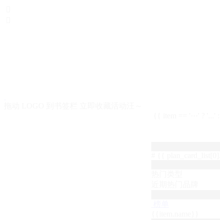


拖动 LOGO 到书签栏 立即收藏活动汪～
{{ item == '···' ? '...'
# {{ plan_card_list[0].
热门类型
近期热门品牌
榜单
{{item.name}}