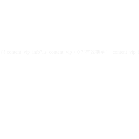
ontent_vip_info?.is_content_vip > 0 ? '有效期至 ' + content_vip_inf