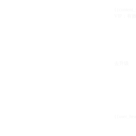
{{content_
VIP：有效期至
去升级
{{user_hea