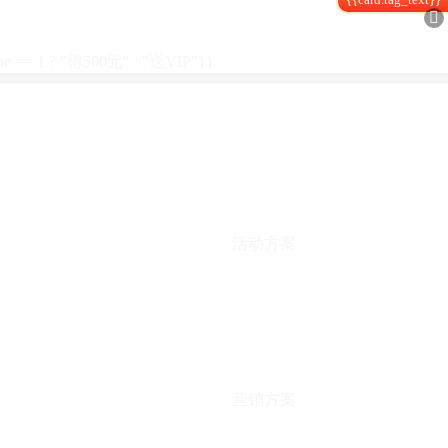

type == 1 ? "得500元" : "送VIP"}}
活动方案
营销方案