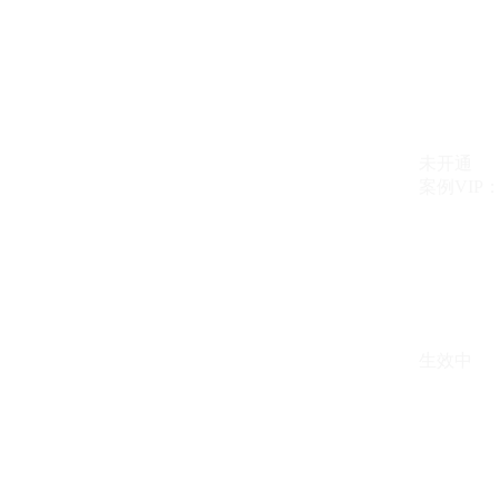
未开通
案例VIP：{{ c
生效中