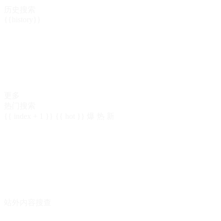
历史搜索
{{history}}
更多
热门搜索
{{ index + 1 }}
{{ hot }}
爆
热
新
站外内容搜查