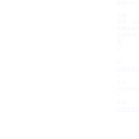
案例VIP
充值
登录｜注
注册送案例
注册即送1
看!

切换状

个人

企业

退出登