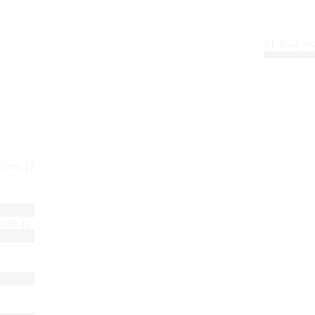
{{ float_
 : item }}
title }}