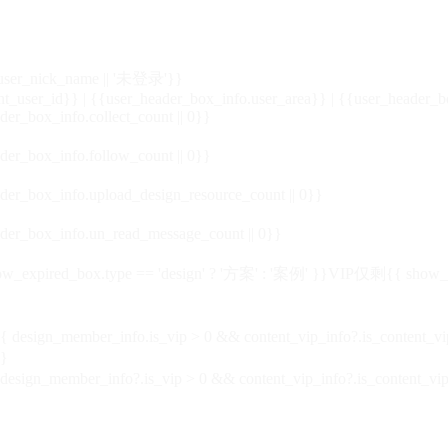
_user_nick_name || '未登录'}}
nt_user_id}} | {{user_header_box_info.user_area}} | {{user_header_b
der_box_info.collect_count || 0}}
der_box_info.follow_count || 0}}
der_box_info.upload_design_resource_count || 0}}
der_box_info.un_read_message_count || 0}}
_expired_box.type == 'design' ? '方案' : '案例' }}VIP
仅剩{{ show_exp
sign_member_info.is_vip > 0 && content_vip_info?.is_content_
}
 design_member_info?.is_vip > 0 && content_vip_info?.is_content_