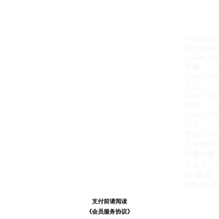
{{current
ID:{{curre
{{user_hea
收藏
{{user_hea
关注
{{user_hea
作品
{{user_hea
消息
您的{{ show
天
有效期
优惠续费
大会员：{{ de
例+图库' }
生效中
{{
支付前请阅读
支付前请阅读
《汪币规则说明》
《会员服务协议》