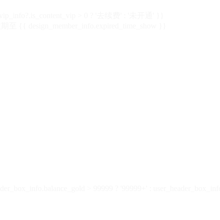
vip_info?.is_content_vip > 0 ? '去续费' : '未开通' }}
 {{ design_member_info.expired_time_show }}
der_box_info.balance_gold > 99999 ? '99999+' : user_header_box_