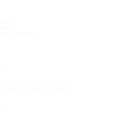
册有礼
VIP
50元！还享免费
态
{{shop_list.person_nick_name}}
录