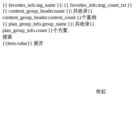
{{ favorites_info.tag_name }}| {{ favorites_info.img_count_txt }}
{{ conttent_group_header.name }}| 共收录{{
conttent_group_header.content_count }}个案例
{{ plan_group_info.group_name }}| 共收录{{
plan_group_info.count }}个方案
搜索
{{item.value}}
展开
收起