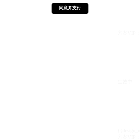
同意并支付
同意并支付
方案VIP：{{ 
生效中
{{design_
方案VIP：