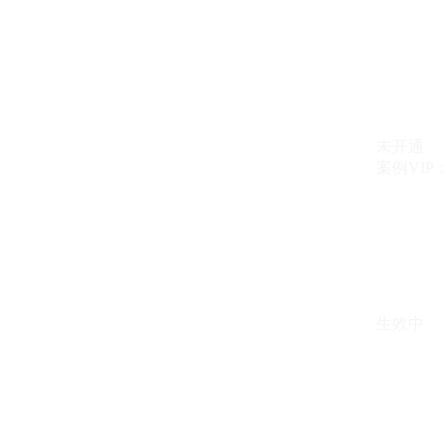
未开通
案例VIP：{{ c
生效中