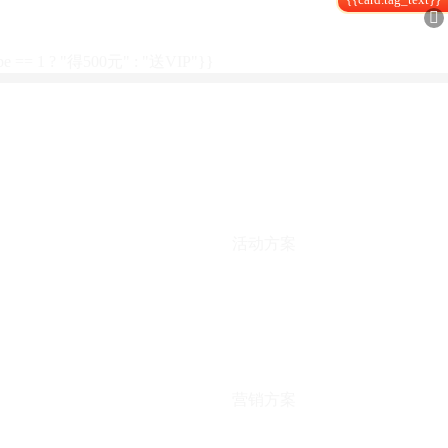

type == 1 ? "得500元" : "送VIP"}}
活动方案
营销方案