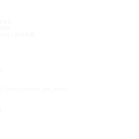
册有礼
VIP
50元！还享免费
态
{{shop_list.person_nick_name}}
录