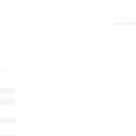
{{ float_
 : item }}
title }}