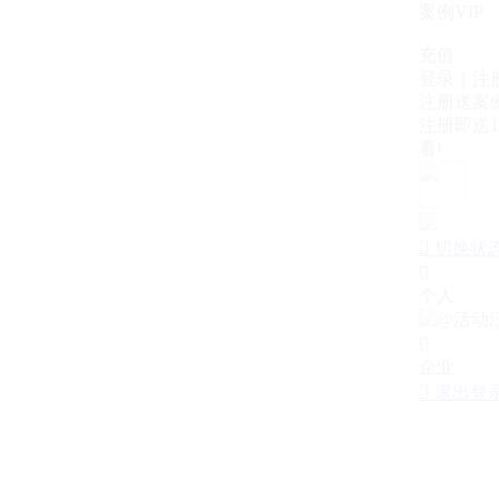
案例VIP
充值
登录｜注
注册送案例
注册即送1
看!

切换状

个人

企业

退出登