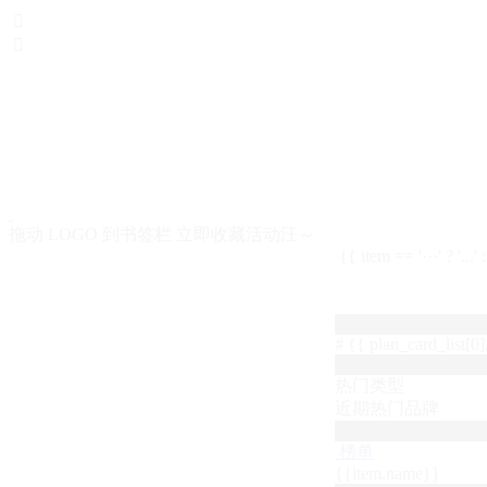


拖动 LOGO 到书签栏 立即收藏活动汪～
{{ item == '···' ? '...'
# {{ plan_card_list[0].
热门类型
近期热门品牌
榜单
{{item.name}}