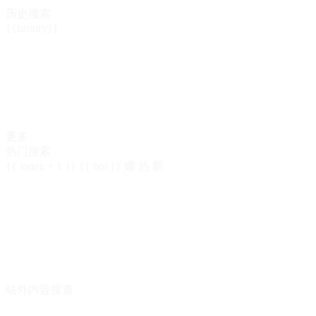
历史搜索
{{history}}
更多
热门搜索
{{ index + 1 }}
{{ hot }}
爆
热
新
站外内容搜查