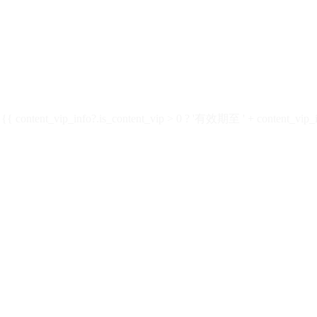
ontent_vip_info?.is_content_vip > 0 ? '有效期至 ' + content_vip_inf