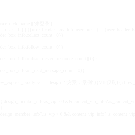
_user_nick_name || '未登录'}}
nt_user_id}} | {{user_header_box_info.user_area}} | {{user_header_b
der_box_info.collect_count || 0}}
der_box_info.follow_count || 0}}
der_box_info.upload_design_resource_count || 0}}
der_box_info.un_read_message_count || 0}}
_expired_box.type == 'design' ? '方案' : '案例' }}VIP
仅剩{{ show_exp
sign_member_info.is_vip > 0 && content_vip_info?.is_content_
}
 design_member_info?.is_vip > 0 && content_vip_info?.is_content_