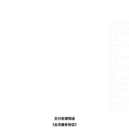
{{current
ID:{{curre
{{user_hea
收藏
{{user_hea
关注
{{user_hea
作品
{{user_hea
消息
您的{{ show
天
有效期
优惠续费
大会员：{{ de
例+图库' }
生效中
{{
支付前请阅读
支付前请阅读
《汪币规则说明》
《会员服务协议》