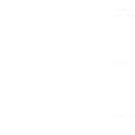
{{content_
VIP：有效期至
去升级
{{user_hea