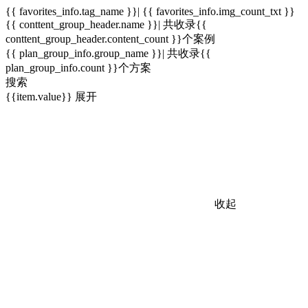
{{ favorites_info.tag_name }}| {{ favorites_info.img_count_txt }}
{{ conttent_group_header.name }}| 共收录{{
conttent_group_header.content_count }}个案例
{{ plan_group_info.group_name }}| 共收录{{
plan_group_info.count }}个方案
搜索
{{item.value}}
展开
收起