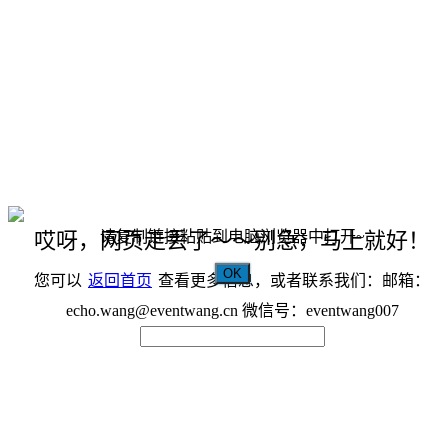
请复制链接粘贴到电脑浏览器中打开~
哎呀，网页走丢了～～别急，马上就好！
OK
您可以
返回首页
查看更多信息，或者联系我们：邮箱：
echo.wang@eventwang.cn 微信号：eventwang007