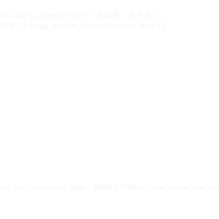
vip_info?.is_content_vip > 0 ? '去续费' : '未开通' }}
 {{ design_member_info.expired_time_show }}
der_box_info.balance_gold > 99999 ? '99999+' : user_header_box_