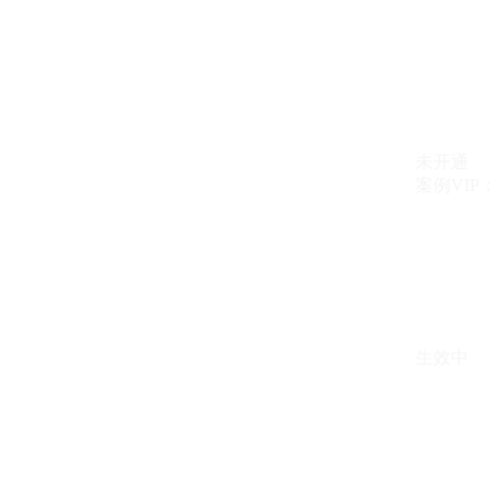
未开通
案例VIP：{{ c
生效中