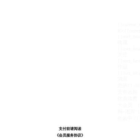
{{current
ID:{{curre
{{user_hea
收藏
{{user_hea
关注
{{user_hea
作品
{{user_hea
消息
您的{{ show
天
有效期
优惠续费
大会员：{{ de
例+图库' }
生效中
{{
支付前请阅读
支付前请阅读
《汪币规则说明》
《会员服务协议》