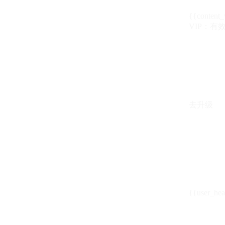
{{content_
VIP：有效期至
去升级
{{user_hea