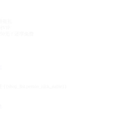
册有礼
VIP
50元！还享免费
态
{{shop_list.person_nick_name}}
录