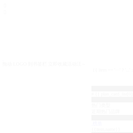


拖动 LOGO 到书签栏 立即收藏活动汪～
{{ item == '···' ? '...'
# {{ plan_card_list[0].
热门类型
近期热门品牌
榜单
{{item.name}}