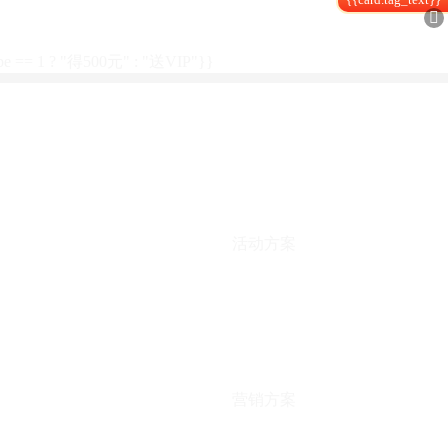

type == 1 ? "得500元" : "送VIP"}}
活动方案
营销方案