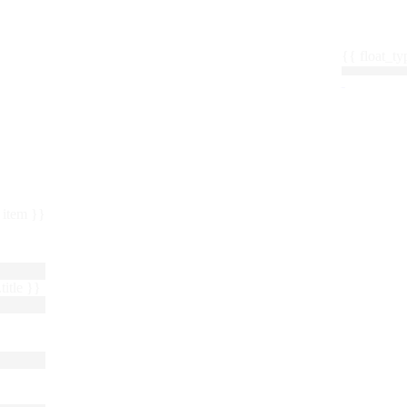
{{ float_
 : item }}
title }}