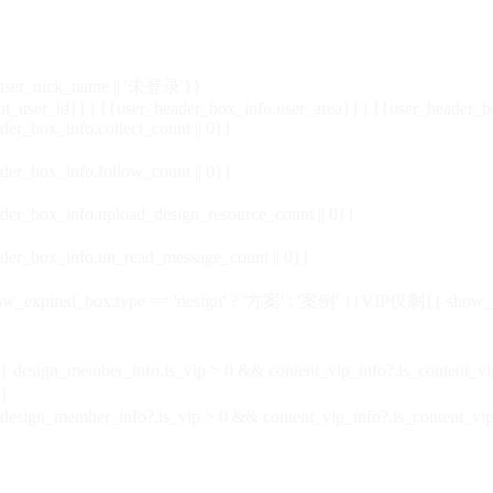
_user_nick_name || '未登录'}}
nt_user_id}} | {{user_header_box_info.user_area}} | {{user_header_b
der_box_info.collect_count || 0}}
der_box_info.follow_count || 0}}
der_box_info.upload_design_resource_count || 0}}
der_box_info.un_read_message_count || 0}}
_expired_box.type == 'design' ? '方案' : '案例' }}VIP
仅剩{{ show_exp
sign_member_info.is_vip > 0 && content_vip_info?.is_content_
}
 design_member_info?.is_vip > 0 && content_vip_info?.is_content_