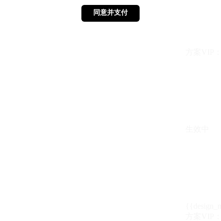
同意并支付
同意并支付
方案VIP：{{ 
生效中
{{design_
方案VIP：