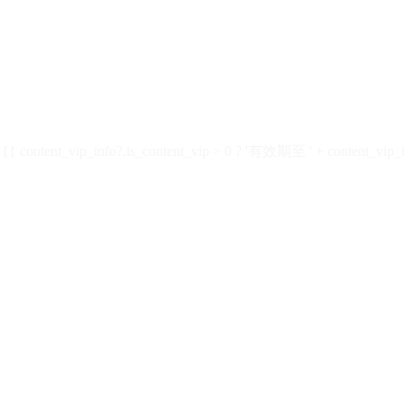
ontent_vip_info?.is_content_vip > 0 ? '有效期至 ' + content_vip_inf