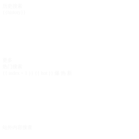
历史搜索
{{history}}
更多
热门搜索
{{ index + 1 }}
{{ hot }}
爆
热
新
站外内容搜查