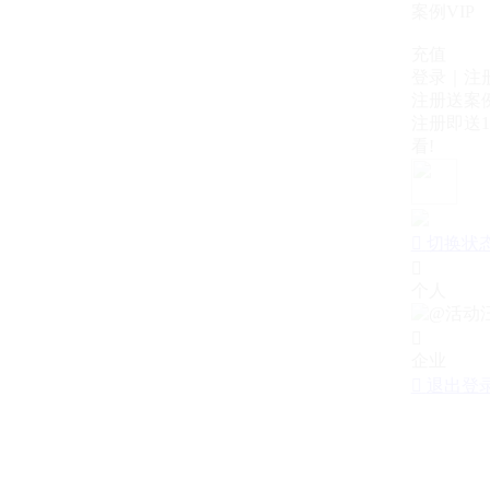
案例VIP
充值
登录｜注
注册送案例
注册即送1
看!

切换状

个人

企业

退出登